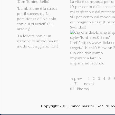
(Don Tonino Bello)
La vita è composta per u
10 per cento dalle cose c
“L’ambizione è la strada
mi capitano e dal restante
per il successo… La
90 per cento dal modo in
persistenza è il veicolo
cui reagisco a esse (Charl
con cui ci arrivi!” (Bill
Swindoll)
Bradley)
“La felicità non è un
stazione di arrivo ma un
modo di viaggiare.” (Cit.)
Cio che dobbiamo
imparare a fare lo
impariamo facendo
« prev
1
2
3
4
5
...
71
next »
(141 Photos)
Copyright 2016 Franco Bazzini | BZZFNC