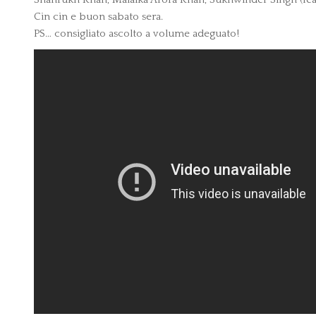
Cin cin e buon sabato sera.
PS… consigliato ascolto a volume adeguato!