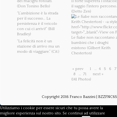
dei macigni rotolati.”
Il forte supererà l'ostacol
(Don Tonino Bello)
il saggio l'intero percorso.
(Detto Zen)
“L’ambizione è la strada
per il successo… La
persistenza è il veicolo
con cui ci arrivi!” (Bill
Bradley)
Le fiabe non raccontano a
“La felicità non è un
bambini che i draghi
stazione di arrivo ma un
esistono (Gilbert Keith
modo di viaggiare.” (Cit.)
Chesterton)
« prev
1
...
4
5
6
7
8
...
71
next »
(141 Photos)
Copyright 2016 Franco Bazzini | BZZFNC
Utilizziamo i cookie per essere sicuri che tu possa avere la
migliore esperienza sul nostro sito. Se continui ad utilizzare