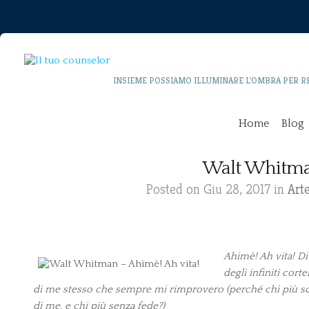
INSIEME POSSIAMO ILLUMINARE L'OMBRA PER R
Home
Blog
Walt Whitman
Posted on Giu 28, 2017 in
Arte
Ahimè! Ah vita! D
degli infiniti corte
di me stesso che sempre mi rimprovero (perché chi più s
di me, e chi più senza fede?)