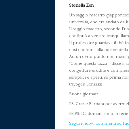
Storiella Zen
Un saggio maestro giapponese, n
università, che era andato da l
Il saggio maestro, secondo l’us
continuò a versare tranquillam
Il professore guardava il thè t
così contraria alla norme dell
Ad un certo punto non riuscì pi
“Come questa tazza – disse il s
congetture erudite e complesse
semplici e aperti, se prima non
(Nyogen Senzaki)
Buona giornata!
PS. Grazie Barbara per avermela
PS.PS. Da domani sono in ferie 
Segui i nuovi commenti su Fa