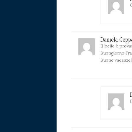
Daniela Ceppa
Il bello è prova
Buongiorno Fra
Buone vacanze!
P