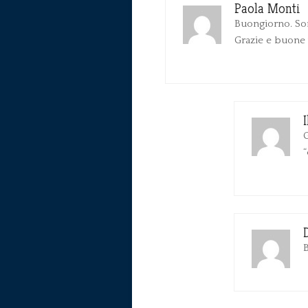
Paola Monti
Buongiorno. Sono
Grazie e buone
G