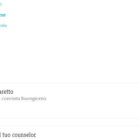
!
eme
ente
aretto
 convinta Buongiorno
Il tuo counselor