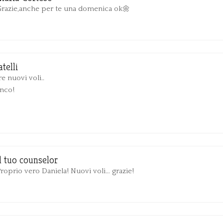
Grazie,anche per te una domenica ok🌼
telli
re nuovi voli..
nco!
Il tuo counselor
roprio vero Daniela! Nuovi voli… grazie!