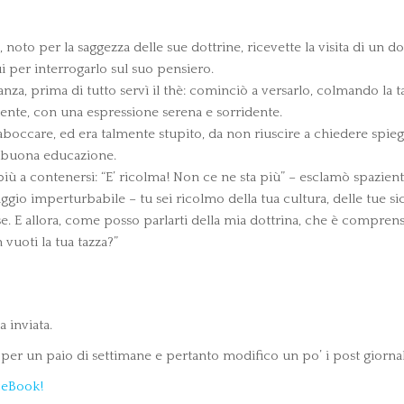
oto per la saggezza delle sue dottrine, ricevette la visita di un d
ui per interrogarlo sul suo pensiero.
anza, prima di tutto servì il thè: cominciò a versarlo, colmando la t
ente, con una espressione serena e sorridente.
raboccare, ed era talmente stupito, da non riuscire a chiedere spie
a buona educazione.
ù a contenersi: “E’ ricolma! Non ce ne sta più” – esclamò spazient
aggio imperturbabile – tu sei ricolmo della tua cultura, delle tue si
. E allora, come posso parlarti della mia dottrina, che è comprensi
 vuoti la tua tazza?”
 inviata.
per un paio di settimane e pertanto modifico un po’ i post giornal
ceBook!