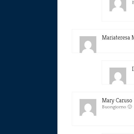
B
Mariateresa 
Mary Caruso
Buongiorno 🙂