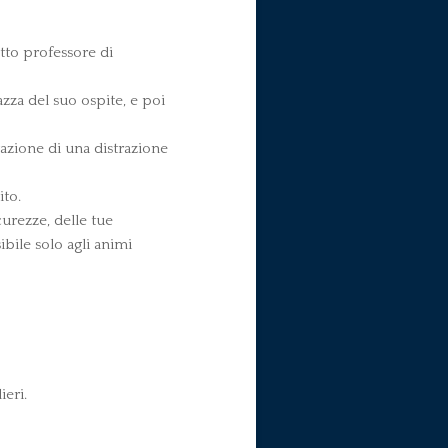
otto professore di
azza del suo ospite, e poi
gazione di una distrazione
ito.
curezze, delle tue
bile solo agli animi
ieri.