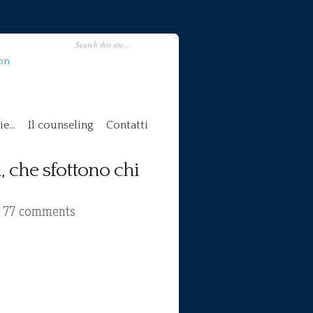
on
ie…
Il counseling
Contatti
i, che sfottono chi
|
77 comments