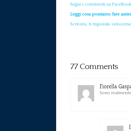
Segui i commenti su FaceBook
Leggi cosa possiamo fare assi
Scrivimi, ti rispondo velocem
77 Comments
Fiorella Gasp
Sono realmente