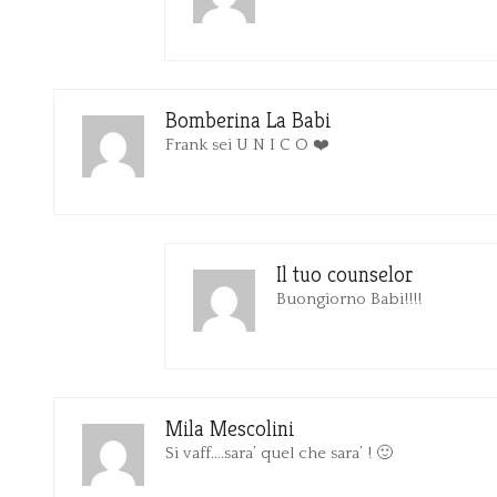
Bomberina La Babi
Frank sei U N I C O ❤️
Il tuo counselor
Buongiorno Babi!!!!
Mila Mescolini
Si vaff….sara’ quel che sara’ ! 🙂