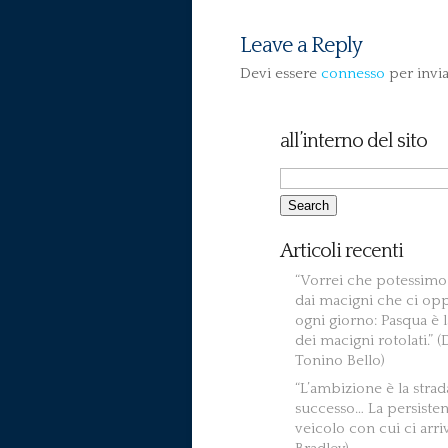
Leave a Reply
Devi essere
connesso
per invi
all’interno del sito
Articoli recenti
“Vorrei che potessimo 
dai macigni che ci op
ogni giorno: Pasqua è l
dei macigni rotolati.” 
Tonino Bello)
“L’ambizione è la strad
successo… La persistenz
veicolo con cui ci arrivi