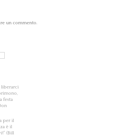
are un commento.
liberarci
primono,
a festa
(Don
a per il
a è il
!” (Bill