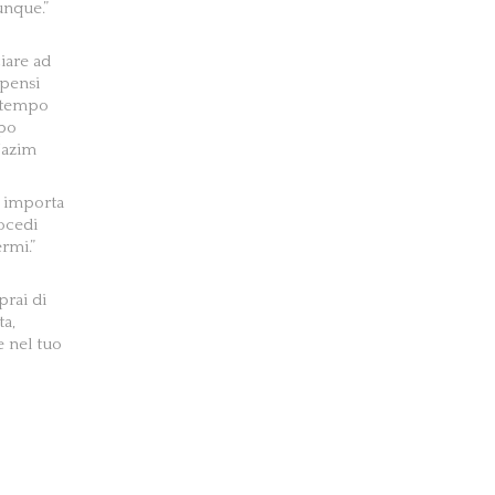
unque.”
iare ad
pensi
o tempo
mpo
Nazim
 importa
ocedi
rmi.”
prai di
ta,
e nel tuo