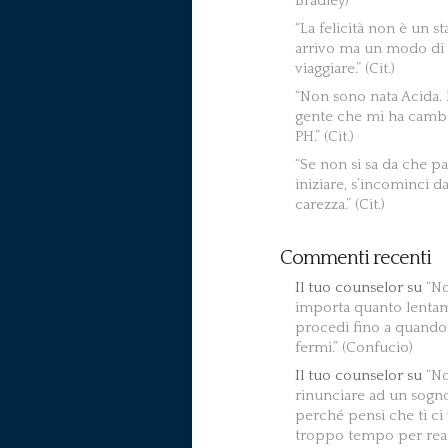
Bradley)
“La felicità non è un st
arrivo ma un modo di
viaggiare.” (Cit.)
“Non sono nata Acida. 
gente che mi ha cambi
PH.” (Cit.)
“Se non si sa da che pa
iniziare, s’incominci d
carezza.” (Cit.)
Commenti recenti
Il tuo counselor
su
“N
importa quanto lenta
procedi fino a quando
fermi.” (Confucio)
Il tuo counselor
su
“N
rinunciare ad un sogn
perché pensi che ti ci
troppo tempo per real