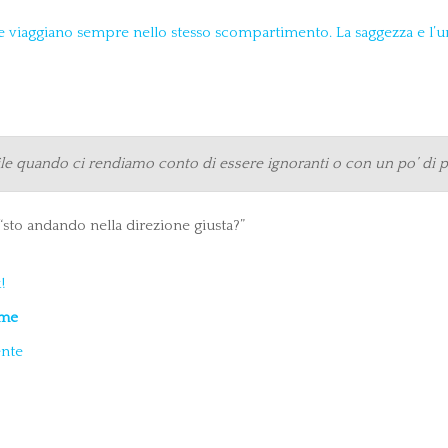
ile quando ci rendiamo conto di essere ignoranti o con un po’ di
sto andando nella direzione giusta?”
!
eme
ente