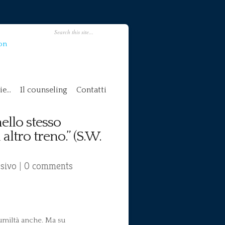
on
ie…
Il counseling
Contatti
ello stesso
ltro treno.” (S.W.
ssivo
|
0 comments