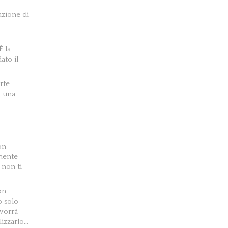
azione di
È la
ato il
rte
a una
on
mente
 non ti
on
o solo
 vorrà
izzarlo…