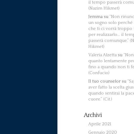
il tempo passerà com
(Nazim Hikmet)
Jemma
su
“Non rinunc
un sogno solo perché 
che ti ci vorrà tropp
per realizzarlo… il te
passerà comunque.” (
Hikmet)
Valeria Alzetta
su
“Non
quanto lentamente pr
fino a quando non ti fe
(Confucio)
Il tuo counselor
su
“Sa
aver fatto la scelta gius
quando sentirai la pac
cuore.” (Cit.)
Archivi
Aprile 2021
Gennaio 2020