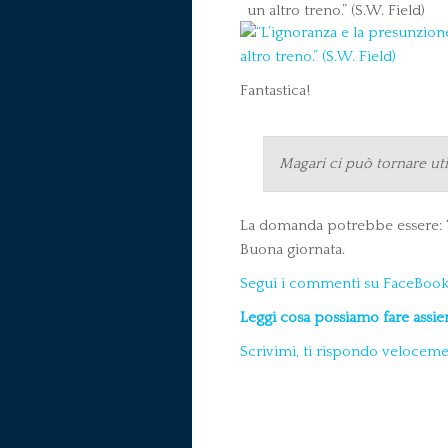
Fantastica!
Magari ci può tornare ut
La domanda potrebbe essere: “
Buona giornata.
Segui i commenti su FaceBook
Leggi cosa possiamo fare assi
Scrivimi, ti rispondo velocem