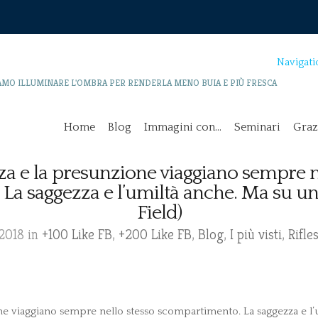
Navigati
AMO ILLUMINARE L'OMBRA PER RENDERLA MENO BUIA E PIÙ FRESCA
Home
Blog
Immagini con…
Seminari
Graz
za e la presunzione viaggiano sempre n
a saggezza e l’umiltà anche. Ma su un a
Field)
 2018 in
+100 Like FB
,
+200 Like FB
,
Blog
,
I più visti
,
Rifle